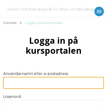
Genom DIN förändring når DU frihet och framgång!
Startsida
Logga in på kursportalen
Logga in på
kursportalen
Användarnamn eller e-postadress
Lösenord