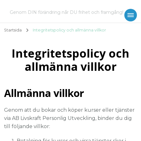
Genom DIN förändring når DU frihet och framgång!
Startsida
Integritetspolicy och allmänna villkor
Integritetspolicy och
allmänna villkor
Allmänna villkor
Genom att du bokar och köper kurser eller tjänster
via AB Livskraft Personlig Utveckling, binder du dig
till följande villkor:
Betalning för kurser och vissa tjänster sker i