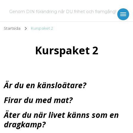
Genom DIN förändring når DU frihet och framgång!
Startsida
Kurspaket 2
Kurspaket 2
Är du en känsloätare?
Firar du med mat?
Äter du när livet känns som en
dragkamp?