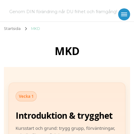
Genom DIN förändring når DU frihet och framgång!
Startsida
MKD
MKD
Vecka 1
Introduktion & trygghet
Kursstart och grund: trygg grupp, förväntningar,