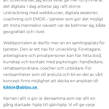
att utveckla det jag alltid velat ge mer utrymme åt:
det digitala. I dag arbetar jag i allt större
utsträckning med webbkurser, digitala sessioner,
coachning och EMDR – tjänster som gör det möjligt
att möta människor oavsett var de befinner sig, både
geografiskt och i livet.
Webbportalen är därför mer än en samlingsplats för
tjänster. Den är ett nav för utveckling. Företagare,
arbetsgivare och privatpersoner kan här hitta stöd,
kunskap och kontakt med psykologer, handledare,
rehabsamordnare, coacher och utbildare. För
verksamheter som vill ansluta och bli en del av vårt
koncept finns möjlighet att skicka en ansökan till
kikkie@ablpu.se
.
Kärnan i allt vi gör är densamma som när allt en
gång startade: hjälp till självhjälp. Vi vill ge varje