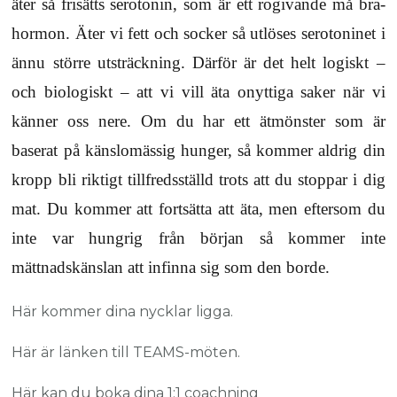
äter så frisätts serotonin, som är ett rogivande må bra-
hormon. Äter vi fett och socker så utlöses serotoninet i
ännu större utsträckning. Därför är det helt logiskt –
och biologiskt – att vi vill äta onyttiga saker när vi
känner oss nere. Om du har ett
ätmönster som är
baserat på känslomässig hunger, så kommer aldrig din
kropp bli riktigt tillfredsställd trots att du stoppar i dig
mat. Du kommer att fortsätta att äta, men eftersom du
inte var hungrig från början så kommer inte
mättnadskänslan att infinna sig som den borde.
Här kommer dina nycklar ligga.
Här är länken till TEAMS-möten.
Här kan du boka dina 1:1 coachning