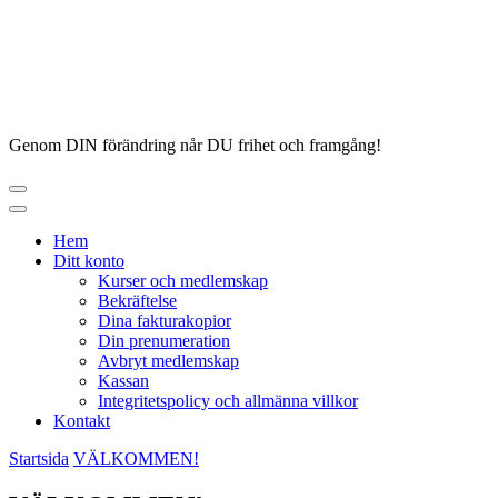
Hoppa
till
innehåll
Genom DIN förändring når DU frihet och framgång!
Hem
Ditt konto
Kurser och medlemskap
Bekräftelse
Dina fakturakopior
Din prenumeration
Avbryt medlemskap
Kassan
Integritetspolicy och allmänna villkor
Kontakt
Startsida
VÄLKOMMEN!