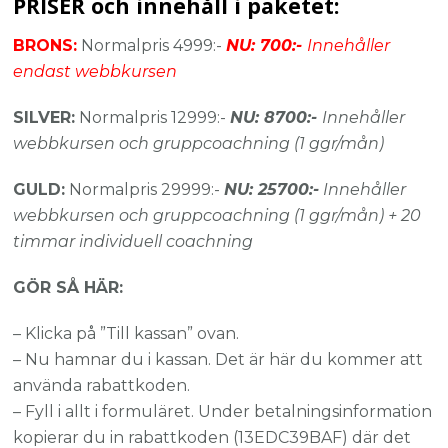
PRISER och innehåll i paketet:
BRONS:
Normalpris 4999:-
NU: 700:-
Innehåller
endast webbkursen
SILVER:
Normalpris 12999:-
NU: 8700:-
Innehåller
webbkursen och gruppcoachning (1 ggr/mån)
GULD:
Normalpris 29999:-
NU: 25700:-
Innehåller
webbkursen och gruppcoachning (1 ggr/mån) + 20
timmar individuell coachning
GÖR SÅ HÄR:
– Klicka på ”Till kassan” ovan.
– Nu hamnar du i kassan. Det är här du kommer att
använda rabattkoden.
– Fyll i allt i formuläret. Under betalningsinformation
kopierar du in rabattkoden (13EDC39BAF) där det