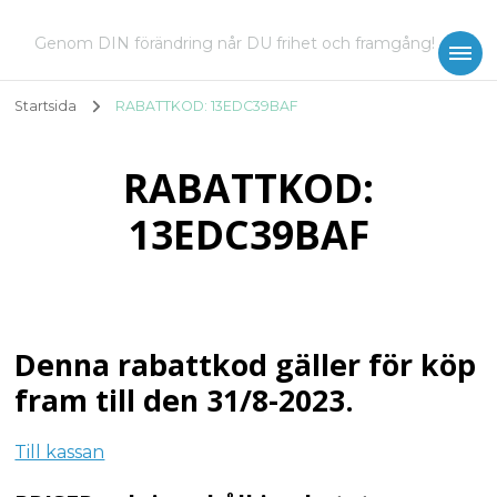
Genom DIN förändring når DU frihet och framgång!
Startsida
RABATTKOD: 13EDC39BAF
RABATTKOD:
13EDC39BAF
Denna rabattkod gäller för köp
fram till den 31/8-2023.
Till kassan