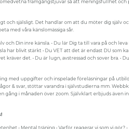
ina omedvetna framgångstjuvar så att meningsfullhet och p
sligt och själsligt. Det handlar om att du möter dig själv 
beta med våra känslomässiga sår.
älv och Din inre känsla. • Du lär Dig ta till vara på och le
nsla har blivit stärkt • Du VET att det är endast DU som k
et kräver det. • Du är lugn, avstressad och sover bra. • D
ing med uppgifter och inspelade föreläsningar på utbil
ågor & svar, stöttar varandra i självstudierna mm. Webb
 en gång i månaden över zoom. Självklart erbjuds även in
!
het • Mental träning • Varför reagerar vi som vi gör? • Me