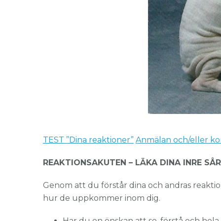
TEST ”Dina reaktioner”
Anmälan och/eller ko
REAKTIONSAKUTEN –
LÄKA DINA INRE SÅR o
Genom att du förstår dina och andras reaktion
hur de uppkommer inom dig.
Har du en önskan att se, förstå och hela 