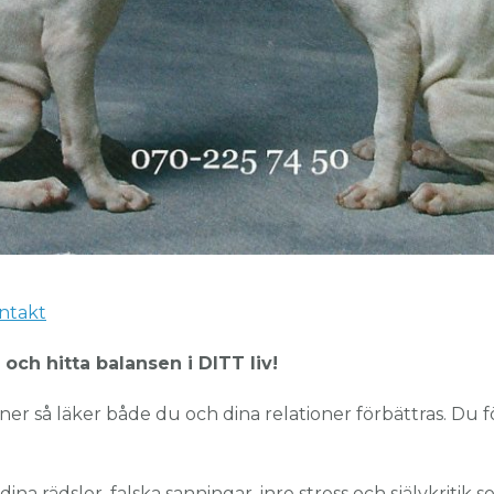
ntakt
ch hitta balansen i DITT liv!
er så läker både du och dina relationer förbättras. Du f
dina rädslor, falska sanningar, inre stress och självkriti