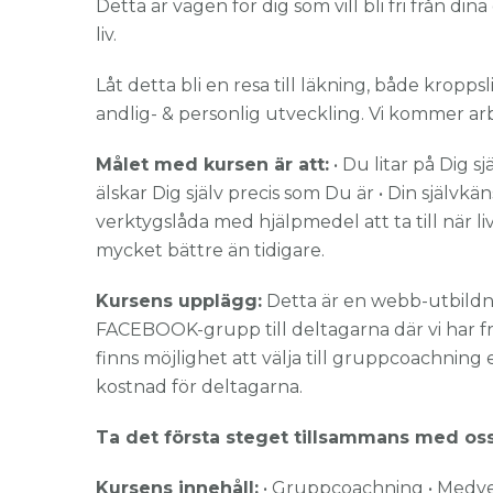
Detta är vägen för dig som vill bli fri från d
liv.
Låt detta bli en resa till läkning, både kropp
andlig- & personlig utveckling. Vi kommer ar
Målet med kursen är att:
• Du litar på Dig sj
älskar Dig själv precis som Du är • Din självkä
verktygslåda med hjälpmedel att ta till när liv
mycket bättre än tidigare.
Kursens upplägg:
Detta är en webb-utbildn
FACEBOOK-grupp till deltagarna där vi har fr
finns möjlighet att välja till gruppcoachning
kostnad för deltagarna.
Ta det första steget tillsammans med oss
Kursens innehåll:
• Gruppcoachning • Medveten