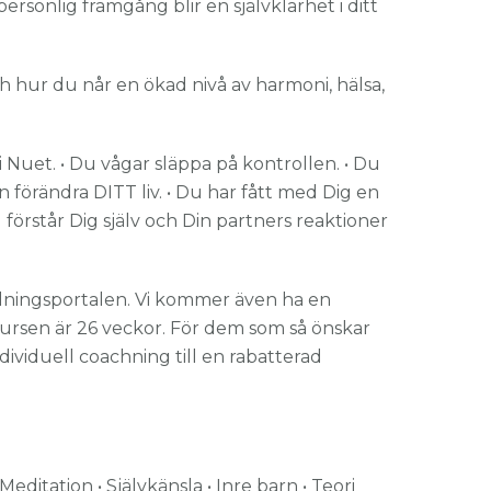
ersonlig framgång blir en självklarhet i ditt
och hur du når en ökad nivå av harmoni, hälsa,
va i Nuet. • Du vågar släppa på kontrollen. • Du
an förändra DITT liv. • Du har fått med Dig en
u förstår Dig själv och Din partners reaktioner
dningsportalen. Vi kommer även ha en
kursen är 26 veckor. För dem som så önskar
dividuell coachning till en rabatterad
ditation • Självkänsla • Inre barn • Teori