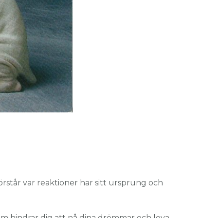
örstår var reaktioner har sitt ursprung och
k som hindrar dig att nå dina drömmar och leva