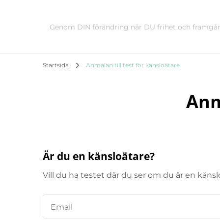
Genom DIN förändring når DU frihet och framgå
Startsida
Anmälan till test för känsloätare
Anm
Är du en känsloätare?
Vill du ha testet där du ser om du är en käns