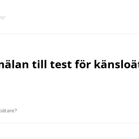
ng!
älan till test för känsloä
loätare?