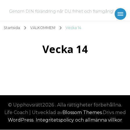
Genom DIN förändring når DU frihet och framgång!
Startsida
VÄLKOMMEN!
Vecka 14
Vecka 14
© Upphovsrätt2026
. Alla rättigheter förbehållna.
Life Coach | Utvecklad av
Blossom Themes
.Drivs med
WordPress
.
Integritetspolicy och allmänna villkor